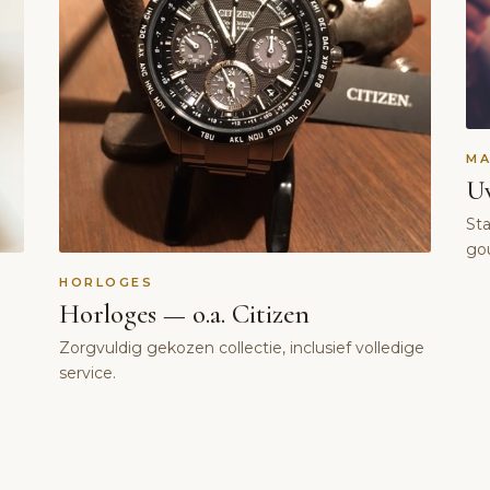
M
Uw
St
go
HORLOGES
Horloges — o.a. Citizen
Zorgvuldig gekozen collectie, inclusief volledige
service.