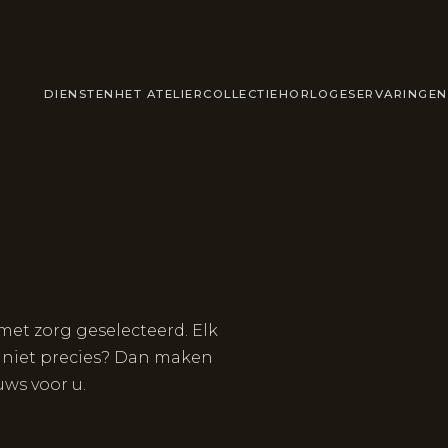
DIENSTEN
HET ATELIER
COLLECTIE
HORLOGES
ERVARINGEN
met zorg geselecteerd. Elk
t niet precies? Dan maken
uws voor u.