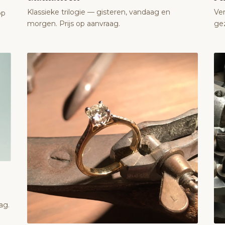
Klassieke trilogie — gisteren, vandaag en
Ver
op
morgen. Prijs op aanvraag.
gez
ag.