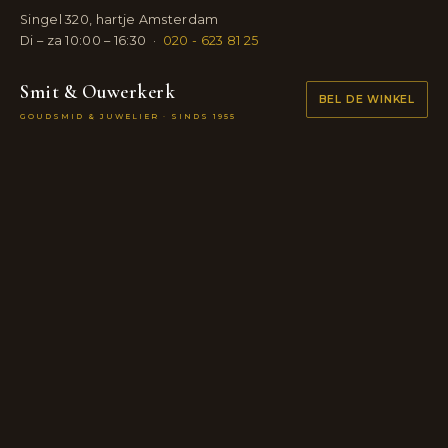
Singel 320, hartje Amsterdam
Di – za 10:00 – 16:30
·
020 - 623 81 25
Smit & Ouwerkerk
BEL DE WINKEL
GOUDSMID & JUWELIER · SINDS 1955